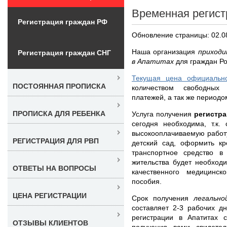
Временная регист
Регистрация граждан РФ
Обновление страницы: 02.0
Наша организация
приходи
Регистрация граждан СНГ
в Апатитах
для граждан Р
Текущая цена официально
ПОСТОЯННАЯ ПРОПИСКА
количеством свободных 
платежей, а так же периодо
ПРОПИСКА ДЛЯ РЕБЕНКА
Услуга получения
регистра
сегодня необходима, т.к
высокооплачиваемую работу
РЕГИСТРАЦИЯ ДЛЯ РВП
детский сад, оформить кр
транспортное средство в
жительства будет необход
ОТВЕТЫ НА ВОПРОСЫ
качественного медицинс
пособия.
ЦЕНА РЕГИСТРАЦИИ
Срок получения
легальн
составляет 2-3 рабочих д
регистрации в Апатитах 
ОТЗЫВЫ КЛИЕНТОВ
получения вами свидетел